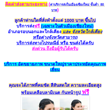
คิดค่าส่งตามระยะทาง
(
ค่าบริการส่งในเมืองเชียงใหม่
ขั้นต่ำ 80
)
บาท
ลูกค้าท่านใดที่สั่งทำตั้งแต่
1000 บาท ขึ้นไป
บริการส่ง
ฟรี
(
เฉพาะในตัวเมืองเชียงใหม่)
อำเภอรอบนอกและใกล้
เคียง
และ จังหวัดใกล้เคียง
หรือต่างจังหวัดสามาร
ถ
บริการส่งทางไปรษณีย์ หรือ ขนส่ง
ได้ครับ
ส่งด่วน ถึงมือผู้รับได้ครับ
บริการ
อัดขยายภาพ
ขนาดใหญ่ราคาประหยั
ดคุณ
ภาพ
เยี่ยม
คุณจะได้ภาพที่คมชัด สีสัน
สดใส ความละเอียดสูง
ฟรี
พร้อม
เคลือบลามิเนต
กัน
หน้ารูป