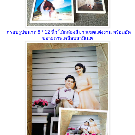
กรอบรูปขนาด 8 * 12 นิ้ว ไม้กล่องสีขาวเซตแต่งงาน พร้อมอัด
ขยายภาพเคลือบลามิเนต