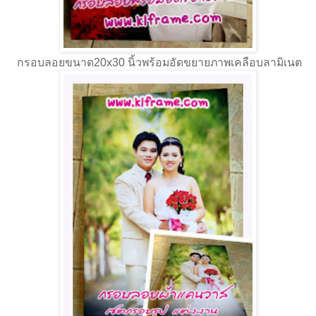
กรอบลอยขนาด20x30 นิ้วพร้อมอัดขยายภาพเคลือบลามิเนต