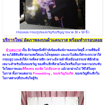
กรอบลอย กรอบรูปของขวัญรับปริญญาขนาด 30 x 50 นิ้ว
บริการ
ใหม่
อัดภาพลงบนผ้าแคนวาส พร้อมทำกรอบลอย
ผ้าแคนวาส
เป็น อีกวัสดุหนึ่งที่กำลังนิยมพิมพ์ภาพลงบนวัสดุนี้ ภาพที่พิมพ์์
ลง จะได้สีสันที่สวยงามสดใสและไม่้หลุดลอก และเบาไม่ต้องใส่กระจกเวลาใส่
กรอบรูป และยังให้ภาพที่คลาสสิก เพราะมีลายผ้าที่เหมือน
ธรรมชาติอีกด้วย
เหม
าะสำหรับเป็นของขวัญ ของที่ระลึกที่สวยโดนใจหรือเก็บภาพความประทับ
ใจโดยภาพและ
สีที่คงทน คมชัด ไม่เลือนหาย
แม้เวลาผ
่านไป
ใช้ได้ในท
ุก
โอกาส ทั้งภาพ
แต่งงาน
Prewedding
,
ของขวัญว
ันเกิด
,
ของขวัญที่ระ
ลึ
กใ
น
โอกาสต่างๆที่ประทับใ
จผู้ร
ับ