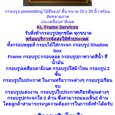
กรอบรูป prewedding ไม้สีทอง2 ชั้น ขนาด 20 x 30 นิ้ว พร้อม
อัดขยายภาพ
และเคลือบลามิเนต
KL Frame
Services
รับ
สั่
ง
ทำกรอบรูปทุก
ชนิด
ทุกขนาด
พร้อมบริการจัดส่งให้ทั่วประเทศ
ทั้งกรอ
บหลุยส์
กรอบไม้ใส่กระจก กรอบร
ูป Shadow
box
Frame กรอบรูป กรอบลอย กรอ
บรูปภาพวาดสีน้ำ สี
น้ำมัน
กรอ
บ
รูปเคลือบลามิ
เน
ต กรอบรูปใส่ผ้าไหม กรอบรูป 2
ชั
้น
กรอบรูปใบประกาศ ในงานหรือวาระต่างๆ กร
อบรูปเรียน
จ
บ
ก
รอบรูปแต่งงาน
กรอบรูปใบประกาศเกียรติคุณต่างๆ
กรอบรูปกระจกใส 2 ด้าน ซึ่งสามารถ
มองเห็น2 ด้าน
โดย
ลูกค
้าสามารถระบุความต้องการในการสั่งทำได้ครับ