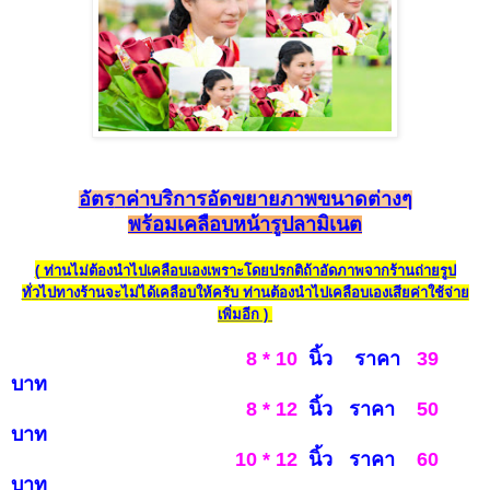
อัตร
า
ค
่า
บริการอัดขยายภาพ
ขนาดต่างๆ
พร้อมเคลือบ
หน้ารูป
ลามิเน
ต
(
ท่านไม่ต้องน
ำไปเ
คลือบเองเพราะโดยปรกติ
ถ้าอัดภาพจากร้านถ่ายรูป
ทั่
ว
ไป
ทางร้านจะ
ไม่ได้เคลือบให้ครับ ท่านต้องนำไปเคลือบเองเสียค่าใช้จ่าย
เพิ่มอ
ีก )
8 * 10
นิ้ว ราคา
39
บาท
8 * 12
นิ้ว ราคา
50
บาท
10 * 12
นิ้ว ราคา
60
บาท