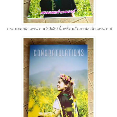
กรอบลอยผ้าแคนวาส 20x30 นิ้วพร้อมอัดภาพลงผ้าแคนวาส