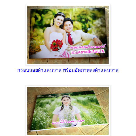
กรอบลอยผ้าแคนวาส พร้อมอัดภาพลงผ้าแคนวาส