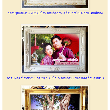
กรอบรูปแต่งงาน 20x30 นิ้วพร้อมอัดภาพเคลือบลามิเนต ลายไทยสีทอง
กรอบหลุยส์ งาช้างขนาด 20 * 30 นิ้ว พร้อมอัดขยายภาพเคลือบลามิเนต