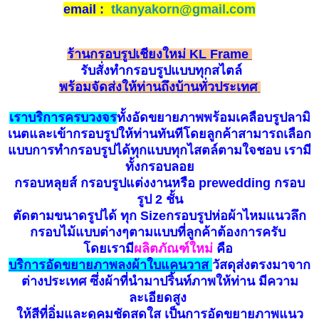
email :
tkanyakorn@gmail.com
ร้านกรอบรูปเชียงใหม่ KL Frame
รับ
สั่
ง
ทำกรอบรูป
แบบทุกสไตล์
พร้อมจัดส่งให้ท่านถึงบ้านทั่วประเทศ
เราบริการครบวงจร
ทั้งอัดขยายภาพพร้อมเคลือบรูปลามิ
เนตและเข้ากรอบรูปให้ท่านทันทีโดยลูกค้าสามารถเลือก
แบบการทำกรอบรูปได้ทุกแบบทุกไสตล์ตามใจชอบ เรามี
ทั้งกรอบลอย
กรอบหลุยส์ กรอบรูปแต่งงานหรือ prewedding กรอบ
รูป 2 ชั้น
ตัดตามขนาดรูปได้ ทุก Sizeกรอบรูปห่อผ้าไหมแนวลึก
กรอบไม้แบบต่างๆตามแบบที่ลูกค้าต้องการครับ
โดยเรามี
ผลิตภัณฑ์ใหม่
คือ
บ
ริ
การอัดขยายภาพลงผ้าใบแคนวาส
วัสดุส่งตรงมาจาก
ต่างประเทศ ซึ่งผ้าที่นำมาปริ้นท์ภาพให้ท่าน มีความ
ละเอียดสูง
ให้สีที่อิ่มและดูคมชัดสดใส เป็นการอัดขยายภาพแนว