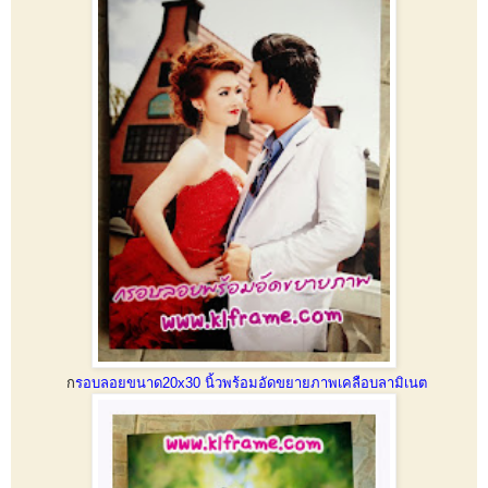
ก
รอบลอยขนาด20x30 นิ้วพร้อมอัดขยายภาพเคลือบลามิเนต