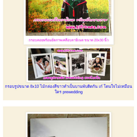
กรอบลอยพร้อมอัดภาพเคลือบลามิเนต ขนาด 20x30 นิ้ว
กรอบรูปขนาด 8x10 ไม้กล่องสีขาวทำเป็นบานพับติดกัน เก๋ โดนใจไม่เหมือน
ใคร prewedding