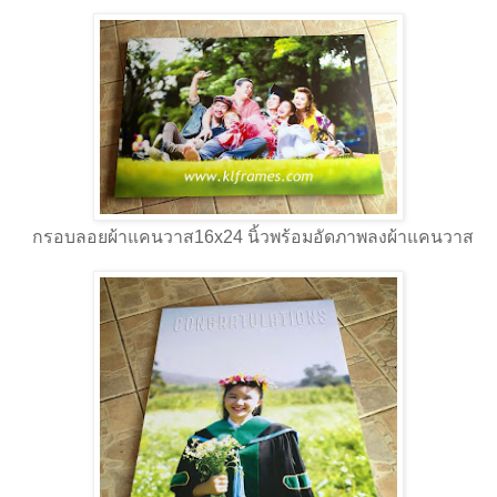
กรอบลอยผ้าแคนวาส16x24 นิ้วพร้อมอัดภาพลงผ้าแคนวาส