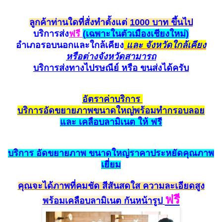
ลูกค้าท่านใดที่สั่งทำตั้งแต่
1000 บาท ขึ้นไป
บริการส่ง
ฟรี
(
เฉพาะในตัวเมืองเชียงใหม่)
อำเภอรอบนอกและใกล้
เคียง
และ จังหวัดใกล้เคียง
หรือต่างจังหวัดสามาร
ถ
บริการส่งทางไปรษณีย์ หรือ ขนส่ง
ได้ครับ
อัตราค
่าบริการ
บริการ
อัด
ขยายภาพขนาดใหญ่
พร้อมทำกรอบ
ลอย
และ เค
ลือ
บลามิเนต ให้ ฟรี
บริการ
อัดขยายภาพ
ขนาดใหญ่ราคาประหยั
ดคุณ
ภาพ
เยี่ยม
คุณจะได้ภาพที่คมชัด สีสัน
สดใส ความละเอียดสูง
ฟรี
พร้อม
เคลือบลามิเนต
กัน
หน้ารูป