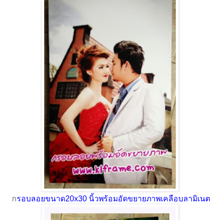
ก
รอบลอยขนาด20x30 นิ้วพร้อมอัดขยายภาพเคลือบลามิเนต