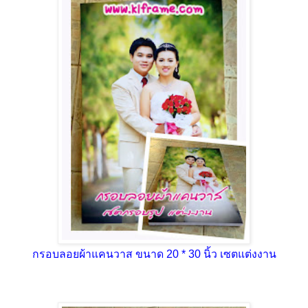
กรอบลอยผ้าแคนวาส ขนาด 20 * 30 นิ้ว เซตแต่งงาน