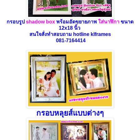
กรอบรูป
shadow
box
พร้อมอัดขยายภาพ
ใส่นาฬิกา
ขนาด
12x18 นิ้ว
สนใจสั่งทำสอบถาม hotline klframes
081-7164414
กรอบหลุยส์แบบต่างๆ