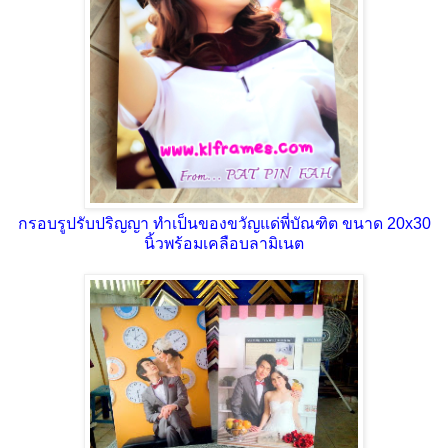
กรอบรูปรับปริญญา ทำเป็นของขวัญแด่พี่บัณฑิต ขนาด 20x30
นิ้วพร้อมเคลือบลามิเนต