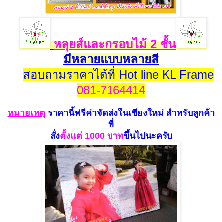
หลุยส์และกรอบไม้ 2 ชั้น
มีหลายแบบหลายสี
สอบถามราคาได้ที่ Hot line KL Frame
081-7164414
หมายเห
ตุ
ราคานี้ฟรีค่าจัดส่งในเชียงใหม่
สำหรับลูกค้า
ที่
สั่ง
ตั้งแ
ต่ 100
0 บาท
ขึ้นไปนะครับ