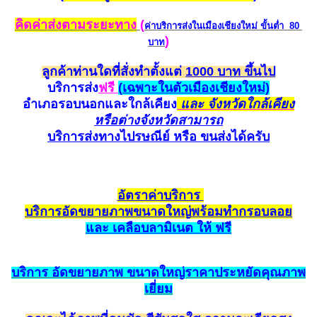
คิดค่าส่งตามระยะทาง
(
ค่าบริการส่งในเมืองเชียงใหม่
ขั้นต่ำ 80
)
บาท
ลูกค้าท่านใดที่สั่งทำตั้งแต่
1000 บาท ขึ้นไป
บริการส่ง
ฟรี
(
เฉพาะในตัวเมืองเชียงใหม่)
อำเภอรอบนอกและใกล้
เคียง
และ จังหวัดใกล้เคียง
หรือต่างจังหวัดสามาร
ถ
บริการส่งทางไปรษณีย์ หรือ ขนส่ง
ได้ครับ
อัตราค
่าบริการ
บริการ
อัด
ขยายภาพขนาดใหญ่
พร้อมทำกรอบ
ลอย
และ เค
ลือ
บลามิเนต ให้ ฟรี
บริการ
อัดขยายภาพ
ขนาดใหญ่ราคาประหยั
ดคุณ
ภาพ
เยี่ยม