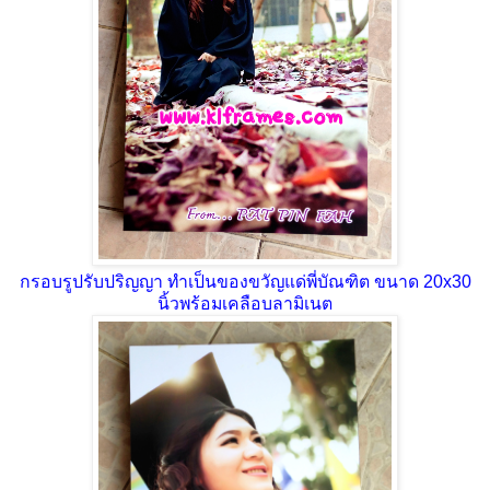
กรอบรูปรับปริญญา ทำเป็นของขวัญแด่พี่บัณฑิต ขนาด 20x30
นิ้วพร้อมเคลือบลามิเนต