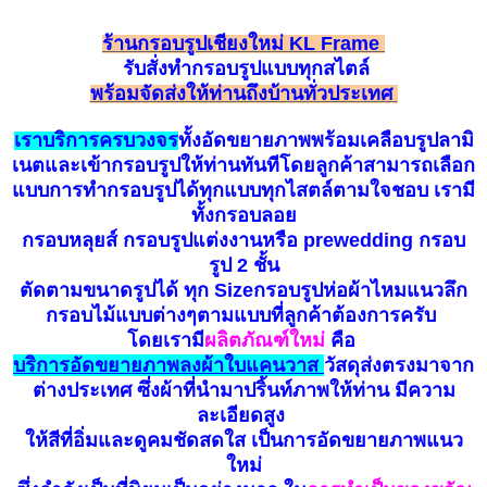
ร้านกรอบรูปเชียงใหม่ KL Frame
รับ
สั่
ง
ทำกรอบรูป
แบบทุกสไตล์
พร้อมจัดส่งให้ท่านถึงบ้านทั่วประเทศ
เราบริการครบวงจร
ทั้งอัดขยายภาพพร้อมเคลือบรูปลามิ
เนตและเข้ากรอบรูปให้ท่านทันทีโดยลูกค้าสามารถเลือก
แบบการทำกรอบรูปได้ทุกแบบทุกไสตล์ตามใจชอบ เรามี
ทั้งกรอบลอย
กรอบหลุยส์ กรอบรูปแต่งงานหรือ prewedding กรอบ
รูป 2 ชั้น
ตัดตามขนาดรูปได้ ทุก Sizeกรอบรูปห่อผ้าไหมแนวลึก
กรอบไม้แบบต่างๆตามแบบที่ลูกค้าต้องการครับ
โดยเรามี
ผลิตภัณฑ์ใหม่
คือ
บ
ริ
การอัดขยายภาพลงผ้าใบแคนวาส
วัสดุส่งตรงมาจาก
ต่างประเทศ ซึ่งผ้าที่นำมาปริ้นท์ภาพให้ท่าน มีความ
ละเอียดสูง
ให้สีที่อิ่มและดูคมชัดสดใส เป็นการอัดขยายภาพแนว
ใหม่