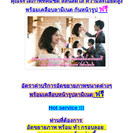
คุณจะได้ภาพที่คมชัด สีสัน
สดใส ความละเอียดสูง
ฟรี
พร้อม
เคลือบลามิเนต
กัน
หน้ารูป
อัตร
า
ค
่า
บริการอัดขยายภาพ
ขนาดต่างๆ
ฟรี
พร้อมเคลือบ
หน้ารูป
ลามิเน
ต
Hot
service
!!!
ท่านที่ต้องการ
อัดขยายภาพ พร้อม ทำ กรอบลอย