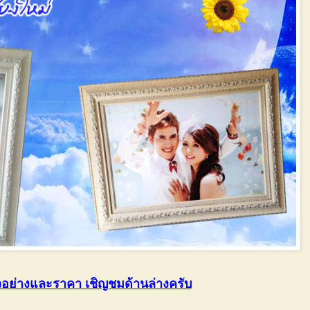
อย่างและราคา เชิญชมด้านล่างครับ