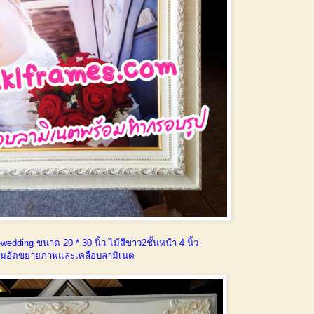
edding ขนาด 20 * 30 นิ้ว ไม้สีขาว2ชั้นหน้า 4 นิ้ว
อมอัดขยายภาพและเคลือบลามิเนต