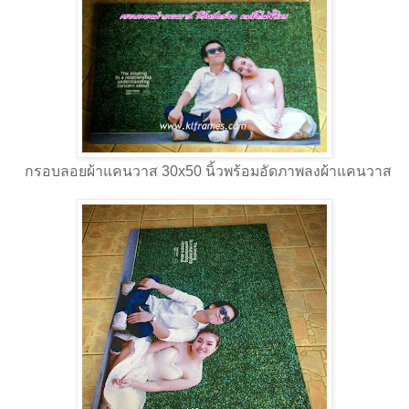
กรอบลอยผ้าแคนวาส 30x50 นิ้วพร้อมอัดภาพลงผ้าแคนวาส