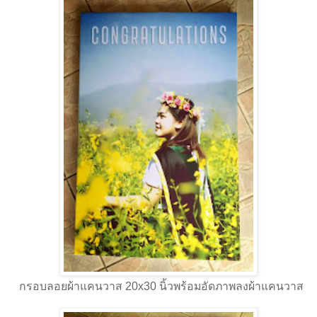
กรอบลอยผ้าแคนวาส 20x30 นิ้วพร้อมอัดภาพลงผ้าแคนวาส