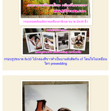
กรอบลอยพร้อมอัดภาพเคลือบลามิเนต ขนาด 20x30 นิ้ว
กรอบรูปขนาด 8x10 ไม้กล่องสีขาวทำเป็นบานพับติดกัน เก๋ โดนใจไม่เหมือน
ใคร prewedding