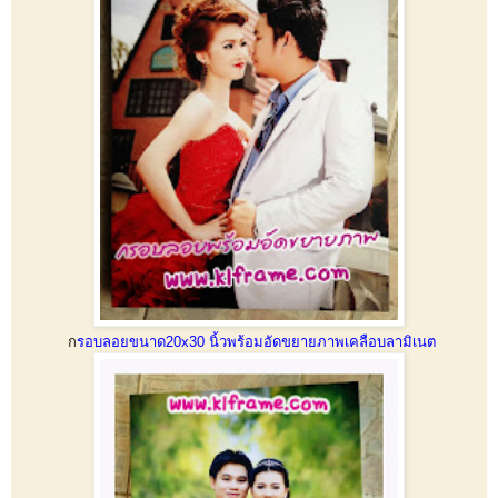
ก
รอบลอยขนาด20x30 นิ้วพร้อมอัดขยายภาพเคลือบลามิเนต