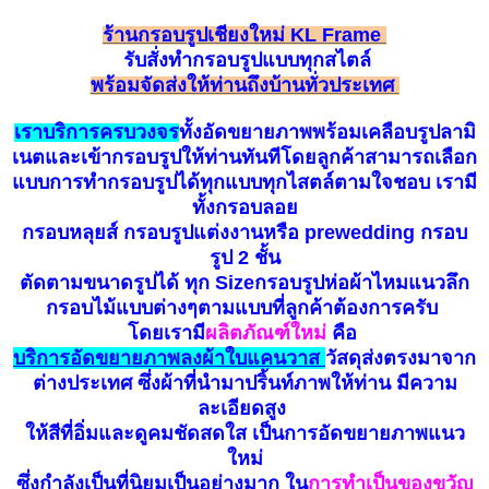
ร้านกรอบรูปเชียงใหม่ KL Frame
รับ
สั่
ง
ทำกรอบรูป
แบบทุกสไตล์
พร้อมจัดส่งให้ท่านถึงบ้านทั่วประเทศ
เราบริการครบวงจร
ทั้งอัดขยายภาพพร้อมเคลือบรูปลามิ
เนตและเข้ากรอบรูปให้ท่านทันทีโดยลูกค้าสามารถเลือก
แบบการทำกรอบรูปได้ทุกแบบทุกไสตล์ตามใจชอบ เรามี
ทั้งกรอบลอย
กรอบหลุยส์ กรอบรูปแต่งงานหรือ prewedding กรอบ
รูป 2 ชั้น
ตัดตามขนาดรูปได้ ทุก Sizeกรอบรูปห่อผ้าไหมแนวลึก
กรอบไม้แบบต่างๆตามแบบที่ลูกค้าต้องการครับ
โดยเรามี
ผลิตภัณฑ์ใหม่
คือ
บ
ริ
การอัดขยายภาพลงผ้าใบแคนวาส
วัสดุส่งตรงมาจาก
ต่างประเทศ ซึ่งผ้าที่นำมาปริ้นท์ภาพให้ท่าน มีความ
ละเอียดสูง
ให้สีที่อิ่มและดูคมชัดสดใส เป็นการอัดขยายภาพแนว
ใหม่
ซึ่งกำลังเป็นที่นิยมเป็นอย่างมาก ใน
การทำเป็นของขวัญ