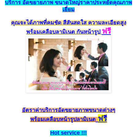
บริการ
อัดขยายภาพ
ขนาดใหญ่ราคาประหยั
ดคุณ
ภาพ
เยี่ยม
คุณจะได้ภาพที่คมชัด สีสัน
สดใส ความละเอียดสูง
ฟรี
พร้อม
เคลือบลามิเนต
กัน
หน้ารูป
อัตร
า
ค
่า
บริการอัดขยายภาพ
ขนาดต่างๆ
ฟรี
พร้อมเคลือบ
หน้ารูป
ลามิเน
ต
Hot
service
!!!