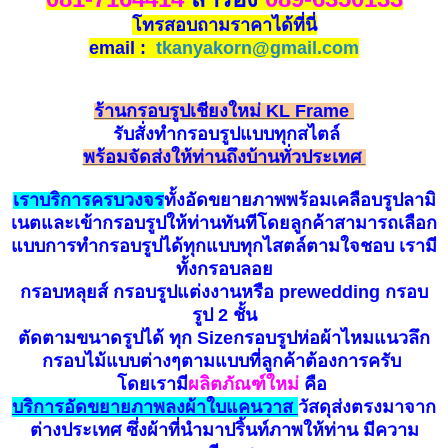
โทรสอบถามราคาได้ที่นี่
email :
tkanyakorn@gmail.com
ร้านกรอบรูปเชียงใหม่ KL Frame
รับ
สั่
ง
ทำกรอบรูป
แบบทุกสไตล์
พร้อมจัดส่งให้ท่านถึงบ้านทั่วประเทศ
เราบริการครบวงจร
ทั้งอัดขยายภาพพร้อมเคลือบรูปลามิ
เนตและเข้ากรอบรูปให้ท่านทันทีโดยลูกค้าสามารถเลือก
แบบการทำกรอบรูปได้ทุกแบบทุกไสตล์ตามใจชอบ เรามี
ทั้งกรอบลอย
กรอบหลุยส์ กรอบรูปแต่งงานหรือ prewedding กรอบ
รูป 2 ชั้น
ตัดตามขนาดรูปได้ ทุก Sizeกรอบรูปห่อผ้าไหมแนวลึก
กรอบไม้แบบต่างๆตามแบบที่ลูกค้าต้องการครับ
โดยเรามี
ผลิตภัณฑ์ใหม่
คือ
บ
ริ
การอัดขยายภาพลงผ้าใบแคนวาส
วัสดุส่งตรงมาจาก
ต่างประเทศ ซึ่งผ้าที่นำมาปริ้นท์ภาพให้ท่าน มีความ