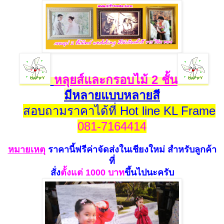
หลุยส์และกรอบไม้ 2 ชั้น
มีหลายแบบหลายสี
สอบถามราคาได้ที่ Hot line KL Frame
081-7164414
หมายเห
ตุ
ราคานี้ฟรีค่าจัดส่งในเชียงใหม่
สำหรับลูกค้า
ที่
สั่ง
ตั้งแ
ต่ 100
0 บาท
ขึ้นไปนะครับ