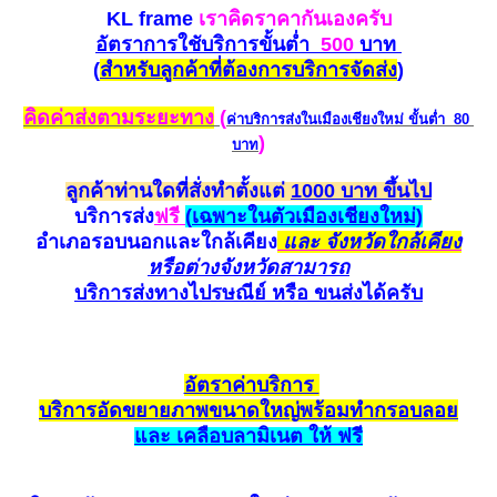
KL frame
เราคิดราคากันเองครับ
อัตราการใชับริการขั้นต่ำ
500
บาท
(
สำหรับ
ลูกค้าที่ต้องการบริการ
จัดส่ง
)
คิดค่าส่งตามระยะทาง
(
ค่าบริการส่งในเมืองเชียงใหม่
ขั้นต่ำ 80
)
บาท
ลูกค้าท่านใดที่สั่งทำตั้งแต่
1000 บาท ขึ้นไป
บริการส่ง
ฟรี
(
เฉพาะในตัวเมืองเชียงใหม่)
อำเภอรอบนอกและใกล้
เคียง
และ จังหวัดใกล้เคียง
หรือต่างจังหวัดสามาร
ถ
บริการส่งทางไปรษณีย์ หรือ ขนส่ง
ได้ครับ
อัตราค
่าบริการ
บริการ
อัด
ขยายภาพขนาดใหญ่
พร้อมทำกรอบ
ลอย
และ เค
ลือ
บลามิเนต ให้ ฟรี