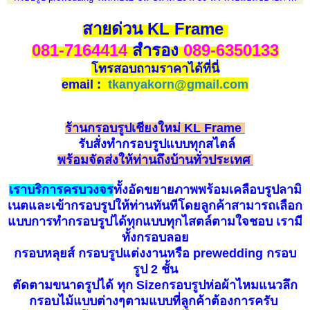
สายด่วน KL Frame
081-7164414
สำรอง
089-6350133
โทรสอบถามราคาได้ที่นี่
email :
tkanyakorn@gmail.com
ร้านกรอบรูปเชียงใหม่ KL Frame
รับ
สั่
ง
ทำกรอบรูป
แบบทุกสไตล์
พร้อมจัดส่งให้ท่านถึงบ้านทั่วประเทศ
เราบริการครบวงจร
ทั้งอัดขยายภาพพร้อมเคลือบรูปลามิ
เนตและเข้ากรอบรูปให้ท่านทันทีโดยลูกค้าสามารถเลือก
แบบการทำกรอบรูปได้ทุกแบบทุกไสตล์ตามใจชอบ เรามี
ทั้งกรอบลอย
กรอบหลุยส์ กรอบรูปแต่งงานหรือ prewedding กรอบ
รูป 2 ชั้น
ตัดตามขนาดรูปได้ ทุก Sizeกรอบรูปห่อผ้าไหมแนวลึก
กรอบไม้แบบต่างๆตามแบบที่ลูกค้าต้องการครับ