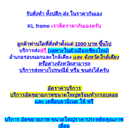
รับสั่งทำ
ทั้งปลีก-ส่ง ในราคากันเอง
KL frame
เราคิดราคากันเองครับ
ลูกค้าท่านใดที่สั่งทำตั้งแต่
1000 บาท ขึ้นไป
บริการส่ง
ฟรี
(
เฉพาะในตัวเมืองเชียงใหม่)
อำเภอรอบนอกและใกล้
เคียง
และ จังหวัดใกล้เคียง
หรือต่างจังหวัดสามาร
ถ
บริการส่งทางไปรษณีย์ หรือ ขนส่ง
ได้ครับ
อัตราค
่าบริการ
บริการ
อัด
ขยายภาพขนาดใหญ่
พร้อมทำกรอบ
ลอย
และ เค
ลือ
บลามิเนต ให้ ฟรี
บริการ
อัดขยายภาพ
ขนาดใหญ่ราคาประหยั
ดคุณ
ภาพ
เยี่ยม