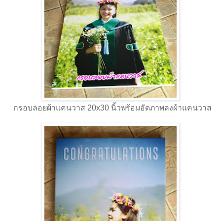
กรอบลอยผ้าแคนวาส 20x30 นิ้วพร้อมอัดภาพลงผ้าแคนวาส