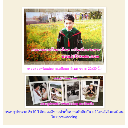
กรอบลอยพร้อมอัดภาพเคลือบลามิเนต ขนาด 20x30 นิ้ว
กรอบรูปขนาด 8x10 ไม้กล่องสีขาวทำเป็นบานพับติดกัน เก๋ โดนใจไม่เหมือน
ใคร prewedding