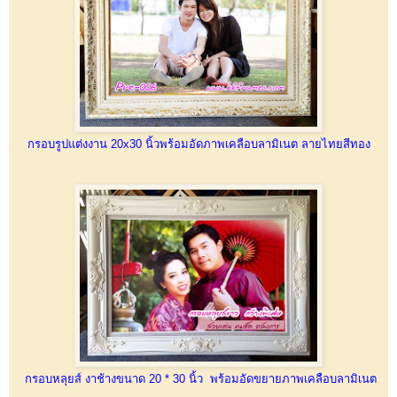
กรอบรูปแต่งงาน 20x30 นิ้วพร้อมอัดภาพเคลือบลามิเนต ลายไทยสีทอง
กรอบหลุยส์ งาช้างขนาด 20 * 30 นิ้ว พร้อมอัดขยายภาพเคลือบลามิเนต