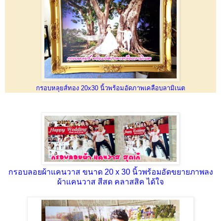
กรอบหลุยส์ทอง 20x30 นิ้วพร้อมอัดภาพเคลือบลามิเนต
กรอบลอยผ้าแคนวาส ขนาด 20 x 30 นิ้วพร้อมอัดขยายภาพลง
ผ้าแคนวาส สีสด คลาสสิค ได้ใจ