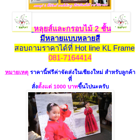
หลุยส์และกรอบไม้ 2 ชั้น
มีหลายแบบหลายสี
สอบถามราคาได้ที่ Hot line KL Frame
081-7164414
หมายเห
ตุ
ราคานี้ฟรีค่าจัดส่งในเชียงใหม่
สำหรับลูกค้า
ที่
สั่ง
ตั้งแ
ต่ 100
0 บาท
ขึ้นไปนะครับ