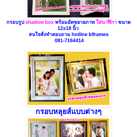
กรอบรูป
shadow
box
พร้อมอัดขยายภาพ
ใส่นาฬิกา
ขนาด
12x18 นิ้ว
สนใจสั่งทำสอบถาม hotline klframes
081-7164414
กรอบหลุยส์แบบต่างๆ