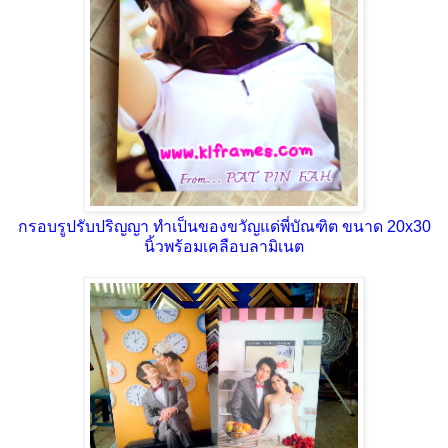
กรอบรูปรับปริญญา ทำเป็นของขวัญแด่พี่บัณฑิต ขนาด 20x30
นิ้วพร้อมเคลือบลามิเนต