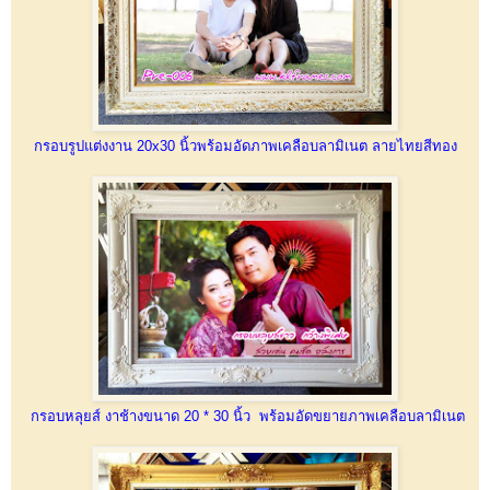
กรอบรูปแต่งงาน 20x30 นิ้วพร้อมอัดภาพเคลือบลามิเนต ลายไทยสีทอง
กรอบหลุยส์ งาช้างขนาด 20 * 30 นิ้ว พร้อมอัดขยายภาพเคลือบลามิเนต