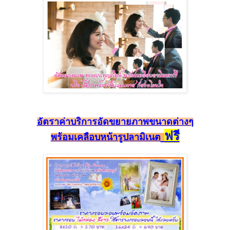
อัตร
า
ค
่า
บริการอัดขยายภาพ
ขนาดต่างๆ
ฟรี
พร้อมเคลือบ
หน้ารูป
ลามิเน
ต