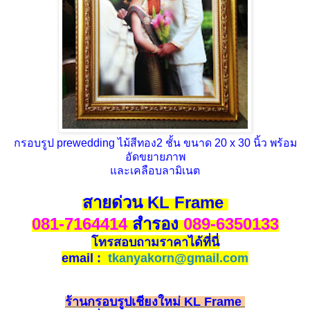
กรอบรูป prewedding ไม้สีทอง2 ชั้น ขนาด 20 x 30 นิ้ว พร้อม
อัดขยายภาพ
และเคลือบลามิเนต
สายด่วน KL Frame
081-7164414
สำรอง
089-6350133
โทรสอบถามราคาได้ที่นี่
email :
tkanyakorn@gmail.com
ร้านกรอบรูปเชียงใหม่ KL Frame