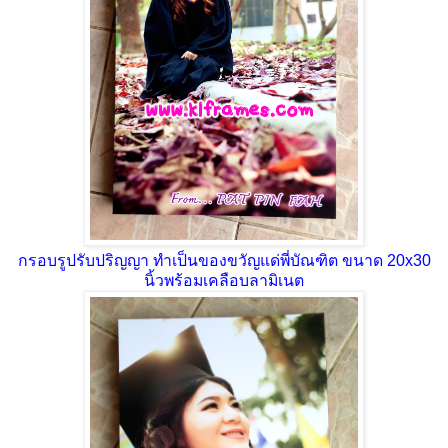
กรอบรูปรับปริญญา ทำเป็นของขวัญแด่พี่บัณฑิต ขนาด 20x30
นิ้วพร้อมเคลือบลามิเนต