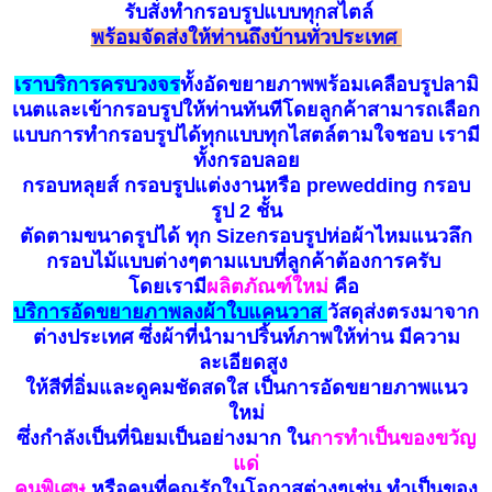
รับ
สั่
ง
ทำกรอบรูป
แบบทุกสไตล์
พร้อมจัดส่งให้ท่านถึงบ้านทั่วประเทศ
เราบริการครบวงจร
ทั้งอัดขยายภาพพร้อมเคลือบรูปลามิ
เนตและเข้ากรอบรูปให้ท่านทันทีโดยลูกค้าสามารถเลือก
แบบการทำกรอบรูปได้ทุกแบบทุกไสตล์ตามใจชอบ เรามี
ทั้งกรอบลอย
กรอบหลุยส์ กรอบรูปแต่งงานหรือ prewedding กรอบ
รูป 2 ชั้น
ตัดตามขนาดรูปได้ ทุก Sizeกรอบรูปห่อผ้าไหมแนวลึก
กรอบไม้แบบต่างๆตามแบบที่ลูกค้าต้องการครับ
โดยเรามี
ผลิตภัณฑ์ใหม่
คือ
บ
ริ
การอัดขยายภาพลงผ้าใบแคนวาส
วัสดุส่งตรงมาจาก
ต่างประเทศ ซึ่งผ้าที่นำมาปริ้นท์ภาพให้ท่าน มีความ
ละเอียดสูง
ให้สีที่อิ่มและดูคมชัดสดใส เป็นการอัดขยายภาพแนว
ใหม่
ซึ่งกำลังเป็นที่นิยมเป็นอย่างมาก ใน
การทำเป็นของขวัญ
แด่
คนพิเศษ
หรือคนที่คุณรักในโอกาสต่างๆเช่น ทำเป็นของ