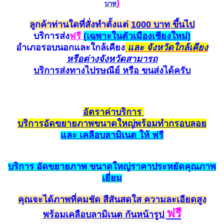
)
บาท
ลูกค้าท่านใดที่สั่งทำตั้งแต่
1000 บาท ขึ้นไป
บริการส่ง
ฟรี
(
เฉพาะในตัวเมืองเชียงใหม่)
อำเภอรอบนอกและใกล้
เคียง
และ จังหวัดใกล้เคียง
หรือต่างจังหวัดสามาร
ถ
บริการส่งทางไปรษณีย์ หรือ ขนส่ง
ได้ครับ
อัตราค
่าบริการ
บริการ
อัด
ขยายภาพขนาดใหญ่
พร้อมทำกรอบ
ลอย
และ เค
ลือ
บลามิเนต ให้ ฟรี
บริการ
อัดขยายภาพ
ขนาดใหญ่ราคาประหยั
ดคุณ
ภาพ
เยี่ยม
คุณจะได้ภาพที่คมชัด สีสัน
สดใส ความละเอียดสูง
ฟรี
พร้อม
เคลือบลามิเนต
กัน
หน้ารูป