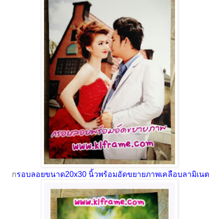
ก
รอบลอยขนาด20x30 นิ้วพร้อมอัดขยายภาพเคลือบลามิเนต