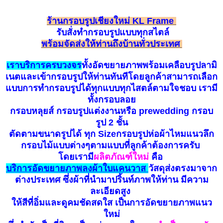
ร้านกรอบรูปเชียงใหม่ KL Frame
รับ
สั่
ง
ทำกรอบรูป
แบบทุกสไตล์
พร้อมจัดส่งให้ท่านถึงบ้านทั่วประเทศ
เราบริการครบวงจร
ทั้งอัดขยายภาพพร้อมเคลือบรูปลามิ
เนตและเข้ากรอบรูปให้ท่านทันทีโดยลูกค้าสามารถเลือก
แบบการทำกรอบรูปได้ทุกแบบทุกไสตล์ตามใจชอบ เรามี
ทั้งกรอบลอย
กรอบหลุยส์ กรอบรูปแต่งงานหรือ prewedding กรอบ
รูป 2 ชั้น
ตัดตามขนาดรูปได้ ทุก Sizeกรอบรูปห่อผ้าไหมแนวลึก
กรอบไม้แบบต่างๆตามแบบที่ลูกค้าต้องการครับ
โดยเรามี
ผลิตภัณฑ์ใหม่
คือ
บ
ริ
การอัดขยายภาพลงผ้าใบแคนวาส
วัสดุส่งตรงมาจาก
ต่างประเทศ ซึ่งผ้าที่นำมาปริ้นท์ภาพให้ท่าน มีความ
ละเอียดสูง
ให้สีที่อิ่มและดูคมชัดสดใส เป็นการอัดขยายภาพแนว
ใหม่