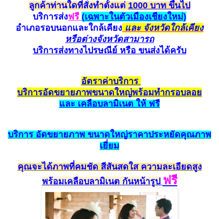
ลูกค้าท่านใดที่สั่งทำตั้งแต่
1000 บาท ขึ้นไป
บริการส่ง
ฟรี
(
เฉพาะในตัวเมืองเชียงใหม่)
อำเภอรอบนอกและใกล้
เคียง
และ จังหวัดใกล้เคียง
หรือต่างจังหวัดสามาร
ถ
บริการส่งทางไปรษณีย์ หรือ ขนส่ง
ได้ครับ
อัตราค
่าบริการ
บริการ
อัด
ขยายภาพขนาดใหญ่
พร้อมทำกรอบ
ลอย
และ เค
ลือ
บลามิเนต ให้ ฟรี
บริการ
อัดขยายภาพ
ขนาดใหญ่ราคาประหยั
ดคุณ
ภาพ
เยี่ยม
คุณจะได้ภาพที่คมชัด สีสัน
สดใส ความละเอียดสูง
ฟรี
พร้อม
เคลือบลามิเนต
กัน
หน้ารูป