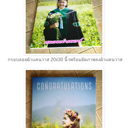
กรอบลอยผ้าแคนวาส 20x30 นิ้วพร้อมอัดภาพลงผ้าแคนวาส