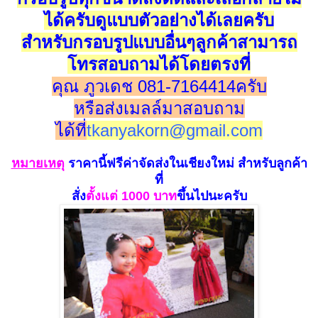
ได้ครับดูแบบตัวอย่างได้เลยครับ
สำหรับกรอบรูปแบบอื่นๆลูกค้าสามารถ
โทรสอบถามได้โดยตรงที่
คุณ ภูวเดช 081-7164414ครับ
หรือส่งเมลล์มาสอบถาม
ได้ที่
tkanyakorn@gmail.com
หมายเห
ตุ
ราคานี้ฟรีค่าจัดส่งในเชียงใหม่
สำหรับลูกค้า
ที่
สั่ง
ตั้งแ
ต่ 100
0 บาท
ขึ้นไปนะครับ